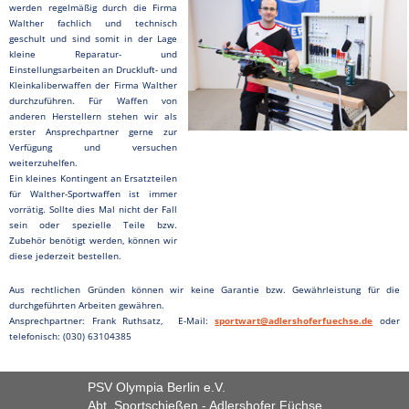
werden regelmäßig durch die Firma
Walther fachlich und technisch
geschult und sind somit in der Lage
kleine Reparatur- und
Einstellungsarbeiten an Druckluft- und
Kleinkaliberwaffen der Firma Walther
durchzuführen. Für Waffen von
anderen Herstellern stehen wir als
erster Ansprechpartner gerne zur
Verfügung und versuchen
weiterzuhelfen.
Ein kleines Kontingent an Ersatzteilen
für Walther-Sportwaffen ist immer
vorrätig. Sollte dies Mal nicht der Fall
sein oder spezielle Teile bzw.
Zubehör benötigt werden, können wir
diese jederzeit bestellen.
Aus rechtlichen Gründen können wir keine Garantie bzw. Gewährleistung für die
durchgeführten Arbeiten gewähren.
Ansprechpartner: Frank Ruthsatz, E-Mail:
sportwart@adlershoferfuechse.de
oder
telefonisch: (030) 63104385
PSV Olympia Berlin e.V.
Abt. Sportschießen - Adlershofer Füchse